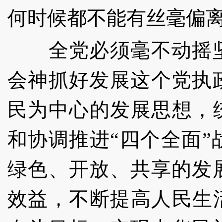
何时候都不能有丝毫偏
全党必须毫不动摇坚
会神抓好发展这个党执
民为中心的发展思想，
和协调推进“四个全面
绿色、开放、共享的发
效益，不断提高人民生