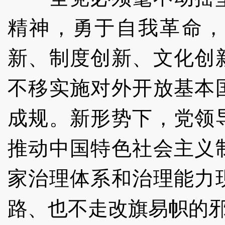
精神，勇于自我革命，
新、制度创新、文化创
不移实施对外开放基本
成规。新形势下，党领
推动中国特色社会主义
家治理体系和治理能力
路、也不走改旗易帜的