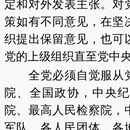
定和对外发表主张。对
策如有不同意见，在坚
织提出保留意见，也可
党的上级组织直至党中
全党必须自觉服从党
院、全国政协，中央纪
院、最高人民检察院，
军队，各人民团体，各