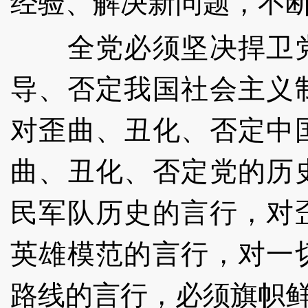
经验、解决新问题，不
全党必须坚决捍卫党
导、否定我国社会主义
对歪曲、丑化、否定中
曲、丑化、否定党的历
民军队历史的言行，对
英雄模范的言行，对一
路线的言行，必须旗帜