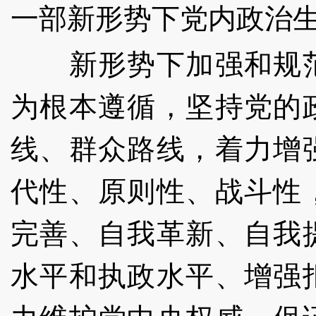
一部新形势下党内政治
新形势下加强和规范
为根本遵循，坚持党的
线、群众路线，着力增
代性、原则性、战斗性
完善、自我革新、自我
水平和执政水平、增强