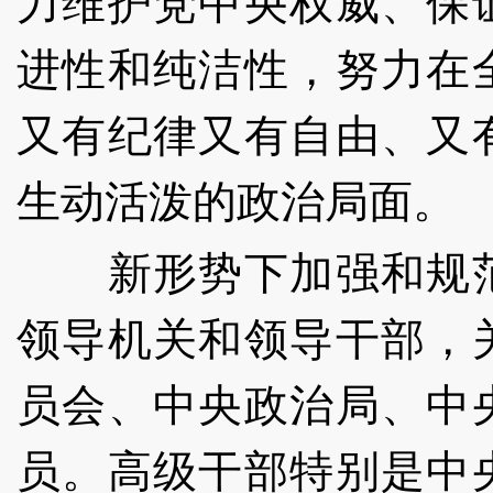
力维护党中央权威、保
进性和纯洁性，努力在
又有纪律又有自由、又
生动活泼的政治局面。
新形势下加强和规范
领导机关和领导干部，
员会、中央政治局、中
员。高级干部特别是中