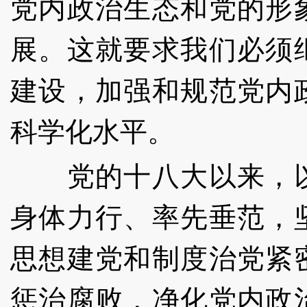
党内政治生态和党的形
展。这就要求我们必须
建设，加强和规范党内
科学化水平。
党的十八大以来，以
身体力行、率先垂范，
思想建党和制度治党紧
惩治腐败，净化党内政