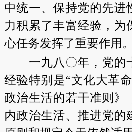
中统一、保持党的先进
力积累了丰富经验，为
心任务发挥了重要作用
一九八〇年，党的十
经验特别是
“文化大革
政治生活的若干准则》
内政治生活、推进党的