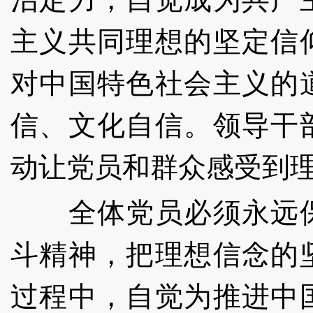
主义共同理想的坚定信
对中国特色社会主义的
信、文化自信。领导干
动让党员和群众感受到
全体党员必须永远保
斗精神，把理想信念的
过程中，自觉为推进中