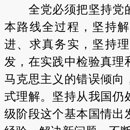
全党必须把坚持党的
本路线全过程，坚持解
进、求真务实，坚持理
发，在实践中检验真理
马克思主义的错误倾向
式理解。坚持从我国仍
级阶段这个基本国情出