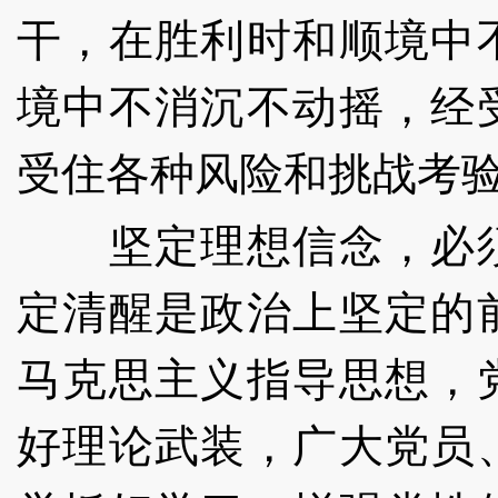
干，在胜利时和顺境中
境中不消沉不动摇，经
受住各种风险和挑战考
坚定理想信念，必
定清醒是政治上坚定的
马克思主义指导思想，
好理论武装，广大党员