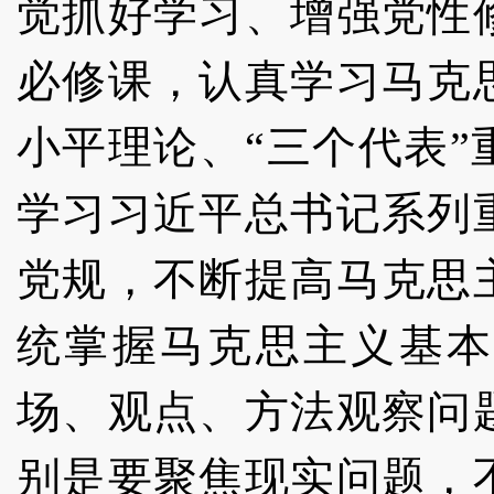
觉抓好学习、增强党性
必修课，认真学习马克
小平理论、
“三个代表
学习习近平总书记系列
党规，不断提高马克思
统掌握马克思主义基本
场、观点、方法观察问
别是要聚焦现实问题，